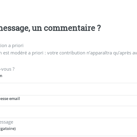
essage, un commentaire ?
on a priori
 est modéré a priori : votre contribution n’apparaîtra qu’après av
-vous ?
m
resse email
essage
igatoire)