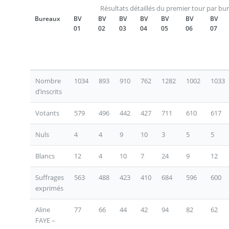
Résultats détaillés du premier tour par bu
Bureaux
BV
BV
BV
BV
BV
BV
BV
01
02
03
04
05
06
07
Nombre
1034
893
910
762
1282
1002
1033
d’inscrits
Votants
579
496
442
427
711
610
617
Nuls
4
4
9
10
3
5
5
Blancs
12
4
10
7
24
9
12
Suffrages
563
488
423
410
684
596
600
exprimés
Aline
77
66
44
42
94
82
62
FAYE –