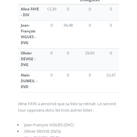
12,39
0
0
0
Aline FAYE
- DIV
0
34,48
0
0
Jean-
François
VIGUES -
DVG
0
0
29,65
0
Olivier
DEVISE -
DVG
0
0
0
23,47
Alain
DUMEIL -
DVD
Aline FAYE a annoncé que sa liste se retirait. Le second
tour opposera donc les trois autres listes :
Jean-François VIGUES (DVC)
Olivier DEVISE (DVG)