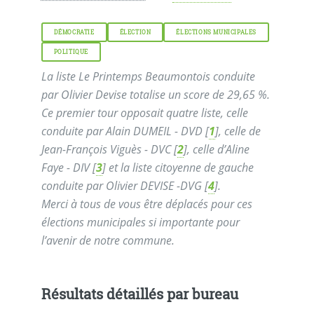
DÉMOCRATIE
ÉLECTION
ÉLECTIONS MUNICIPALES
POLITIQUE
La liste Le Printemps Beaumontois conduite
par Olivier Devise totalise un score de 29,65 %.
Ce premier tour opposait quatre liste, celle
conduite par Alain DUMEIL - DVD
[
1
]
, celle de
Jean-François Viguès - DVC
[
2
]
, celle d’Aline
Faye - DIV
[
3
]
et la liste citoyenne de gauche
conduite par Olivier DEVISE -DVG
[
4
]
.
Merci à tous de vous être déplacés pour ces
élections municipales si importante pour
l’avenir de notre commune.
Résultats détaillés par bureau