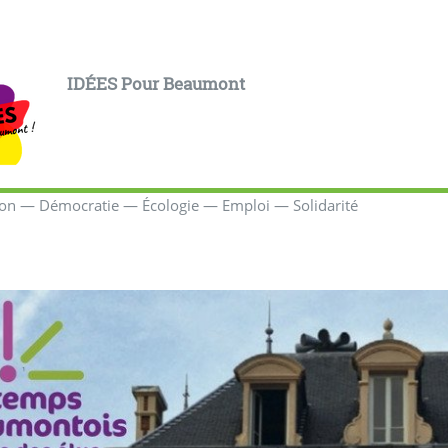
IDÉES Pour Beaumont
ion — Démocratie — Écologie — Emploi — Solidarité