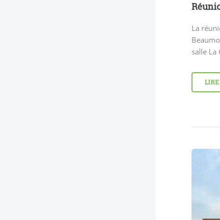
Réunio
La réuni
Beaumon
salle La
LIRE