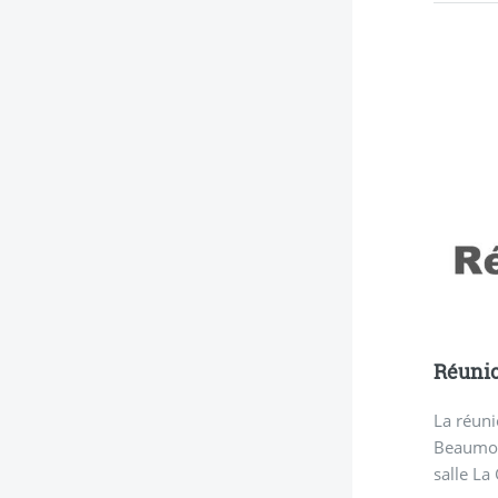
Réunio
La réuni
Beaumont
salle La