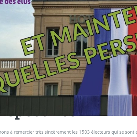
 maintenant, quell
rspectives ?
ons à remercier très sincèrement les 1503 électeurs qui se sont 