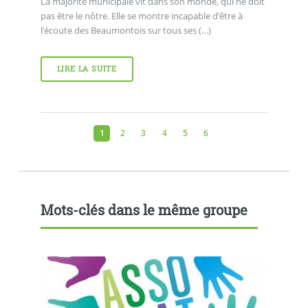
La majorité municipale vit dans son monde, qui ne doit
pas être le nôtre. Elle se montre incapable d’être à
l’écoute des Beaumontois sur tous ses (…)
LIRE LA SUITE
1
2
3
4
5
6
Mots-clés dans le même groupe