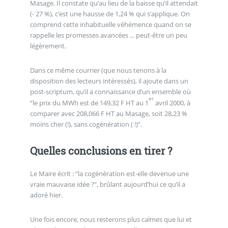
Masage. Il constate qu’au lieu de la baisse qu’il attendait
(- 27 %), c’est une hausse de 1,24 % qui s’applique. On
comprend cette inhabituelle véhémence quand on se
rappelle les promesses avancées ... peut-être un peu
légèrement.
Dans ce même courrier (que nous tenons à la
disposition des lecteurs intéressés), il ajoute dans un
post-scriptum, qu’il a connaissance d’un ensemble où
er
“le prix du MWh est de 149,32 F HT au 1
avril 2000, à
comparer avec 208,066 F HT au Masage, soit 28,23 %
moins cher (!), sans cogénération ( !)”.
Quelles conclusions en tirer ?
Le Maire écrit : “la cogénération est-elle devenue une
vraie mauvaise idée ?”, brûlant aujourd’hui ce qu’il a
adoré hier.
Une fois encore, nous resterons plus calmes que lui et